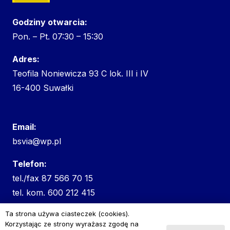
Godziny otwarcia:
Pon. – Pt. 07:30 – 15:30
Adres:
Teofila Noniewicza 93 C lok. III i IV
16-400 Suwałki
Email:
bsvia@wp.pl
Telefon:
tel./fax
87 566 70 15
tel. kom.
600 212 415
Ta strona używa ciasteczek (cookies).
Korzystając ze strony wyrażasz zgodę na